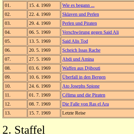
01.
15. 4. 1969
Wie es begann ...
02.
22. 4. 1969
Sklaven und Perlen
03.
29. 4. 1969
Perlen und Piraten
04.
06. 5. 1969
Verschwörung gegen Said Ali
05.
13. 5. 1969
Said Alis Tod
06.
20. 5. 1969
Scheich Issas Rache
07.
27. 5. 1969
Abdi und Amina
08.
03. 6. 1969
Waffen aus Djibouti
09.
10. 6. 1969
Überfall in den Bergen
10.
24. 6. 1969
Ato Josephs Spione
11.
01. 7. 1969
Célima und die Piraten
12.
08. 7. 1969
Die Falle von Ras el Ara
13.
15. 7. 1969
Letzte Reise
2. Staffel