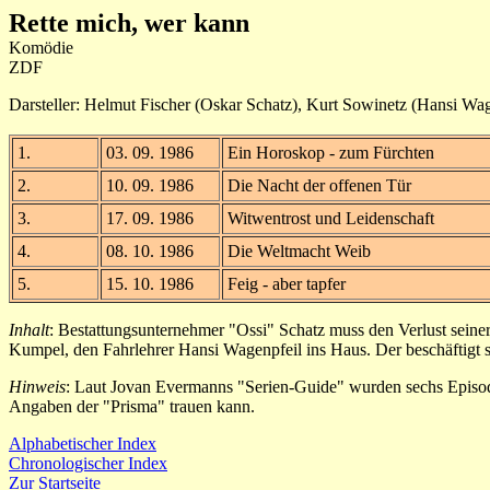
Rette mich, wer kann
Komödie
ZDF
Darsteller: Helmut Fischer (Oskar Schatz), Kurt Sowinetz (Hansi Wage
1.
03. 09. 1986
Ein Horoskop - zum Fürchten
2.
10. 09. 1986
Die Nacht der offenen Tür
3.
17. 09. 1986
Witwentrost und Leidenschaft
4.
08. 10. 1986
Die Weltmacht Weib
5.
15. 10. 1986
Feig - aber tapfer
Inhalt
: Bestattungsunternehmer "Ossi" Schatz muss den Verlust seiner
Kumpel, den Fahrlehrer Hansi Wagenpfeil ins Haus. Der beschäftigt s
Hinweis
: Laut Jovan Evermanns "Serien-Guide" wurden sechs Episode
Angaben der "Prisma" trauen kann.
Alphabetischer Index
Chronologischer Index
Zur Startseite