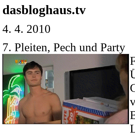
dasbloghaus.tv
4. 4. 2010
7. Pleiten, Pech und Party
F
G
v
B
L