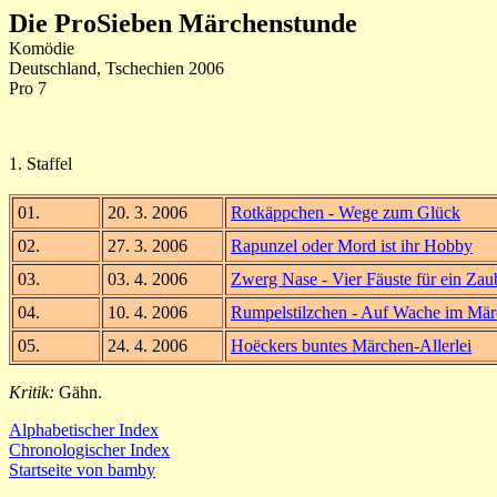
Die ProSieben Märchenstunde
Komödie
Deutschland, Tschechien 2006
Pro 7
1. Staffel
01.
20. 3. 2006
Rotkäppchen - Wege zum Glück
02.
27. 3. 2006
Rapunzel oder Mord ist ihr Hobby
03.
03. 4. 2006
Zwerg Nase - Vier Fäuste für ein Zau
04.
10. 4. 2006
Rumpelstilzchen - Auf Wache im Mä
05.
24. 4. 2006
Hoëckers buntes Märchen-Allerlei
Kritik:
Gähn.
Alphabetischer Index
Chronologischer Index
Startseite von bamby