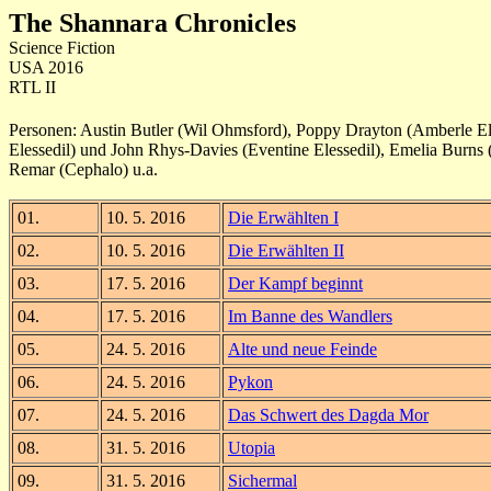
The Shannara Chronicles
Science Fiction
USA 2016
RTL II
Personen: Austin Butler (Wil Ohmsford), Poppy Drayton (Amberle El
Elessedil) und John Rhys-Davies (Eventine Elessedil), Emelia Bur
Remar (Cephalo) u.a.
01.
10. 5. 2016
Die Erwählten I
02.
10. 5. 2016
Die Erwählten II
03.
17. 5. 2016
Der Kampf beginnt
04.
17. 5. 2016
Im Banne des Wandlers
05.
24. 5. 2016
Alte und neue Feinde
06.
24. 5. 2016
Pykon
07.
24. 5. 2016
Das Schwert des Dagda Mor
08.
31. 5. 2016
Utopia
09.
31. 5. 2016
Sichermal