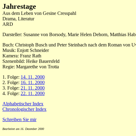
Jahrestage
Aus dem Leben von Gesine Cresspahl
Drama, Literatur
ARD
Darsteller: Susanne von Borsody, Marie Helen Dehorn, Matthias Habi
Buch: Christoph Busch und Peter Steinbach nach dem Roman von 
Musik: Enjott Schneider
Kamera: Franz Rath
Szenenbild: Heike Bauersfeld
Regie: Margarethe von Trotta
1. Folge:
14. 11. 2000
2. Folge:
16. 11. 2000
3. Folge:
21. 11. 2000
4. Folge:
22. 11. 2000
Alphabetischer Index
Chronologischer Index
Schreiben Sie mir
Bearbeitet am 16. Dezember 2000