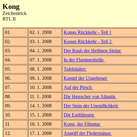
Kong
Zeichentrick
RTL II
01.
02. 1. 2008
Kongs Rückkehr - Teil 1
02.
03. 1. 2008
Kongs Rückkehr - Teil 2
03.
04. 1. 2008
Der Raub der Heiligen Steine
04.
07. 1. 2008
In der Flammenhölle
05.
08. 1. 2008
Tafelräuber
06.
09. 1. 2008
Kampf der Ungeheuer
07.
10. 1. 2008
Auf der Pirsch
08.
11. 1. 2008
Die Herrscher von Atlantis
09.
14. 1. 2008
Der Stein der Unendlichkeit
10.
15. 1. 2008
Die Entführung
11.
16. 1. 2008
Kong, der Filmstar
12.
17. 1. 2008
Angriff der Fledermäuse