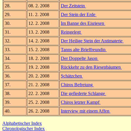
28.
08. 2. 2008
Der Zeitstein
29.
11. 2. 2008
Der Stein der Erde
30.
12. 2. 2008
Im Banne des Eisriesen
31.
13. 2. 2008
Reingelegt
32.
14. 2. 2008
Der Heilige Stein der Antimaterie
33.
15. 2. 2008
Tanns alte Brieffreundin
34.
18. 2. 2008
Der Doppelte Jason
35.
19. 2. 2008
Rückkehr zu den Riesenbäumen
36.
20. 2. 2008
Schätzchen
37.
21. 2. 2008
Chiros Befreiung
38.
22. 2. 2008
Die gefiederte Schlange
39.
25. 2. 2008
Chiros letzter Kampf
40.
26. 2. 2008
Interview mit einem Affen
Alphabetischer Index
Chronologischer Index